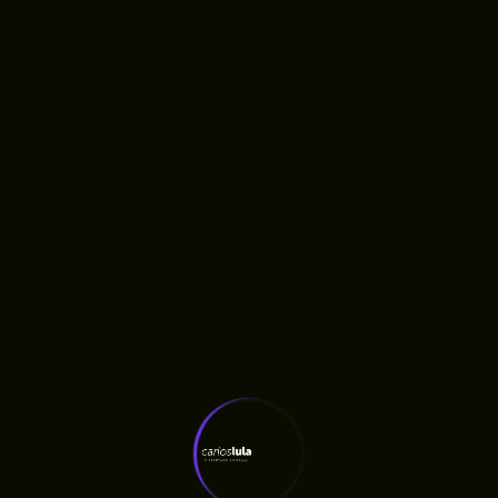
Atualizado em novembro 14, 2025
Lei nº
Lei nº
11.996/2023
12.061/2023
Deixe Aqui Seu
Comentário
O seu endereço de e-mail não será
publicado.
Campos obrigatórios são
marcados com
*