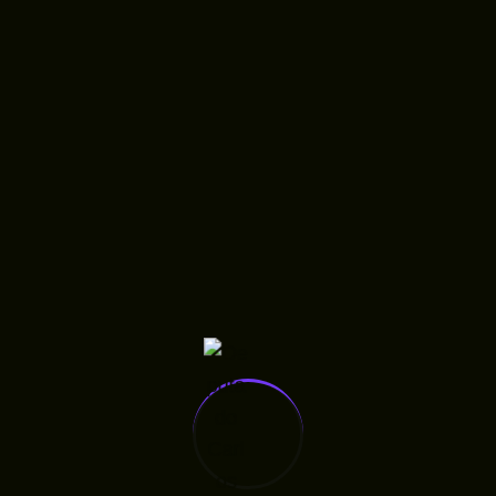
Ainda com dificuldades? Como podemos ajudar?
Atualizado em novembro 14, 2025
Lei nº 12.685/2023
Lei nº 12.138/2023
Deixe Aqui Seu Comentário
O seu endereço de e-mail não será publicado.
Campos obrigatórios são marcados com
*