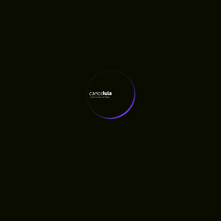
para as escolas deverão deixá-los armazenados,
sem a possibilidade de acessá-los durante o
período das aulas.
1º Nos casos referidos no caput deste artigo,
as escolas deverão estabelecer protocolos
para o armazenamento dos dispositivos
eletrônicos durante todo o horário escolar.
2º Para os fins do disposto neste artigo,
considera-se período das aulas aquele de
permanência do aluno na escola, incluindo
os intervalos entre as aulas, recreios e
eventuais atividades extracurriculares.
Art. 8º
As escolas da rede pública e privada