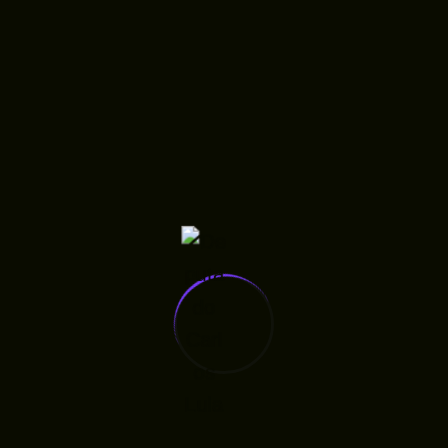
profissionais habilitados, com a participação do
examinado e/ou seus familiares e responsáveis.
Art. 7º
Fica proibido em qualquer
estabelecimento público ou privado, o uso de
procedimentos que não obedeçam às normas
vigentes de consenso clínico científico e outros
usados em diferentes momentos históricos em
instituições de confinamento, como celas-fortes,
camisas de força, psicocirurgia, esterilização e
qualquer outro procedimento violento e
desumano para fins de tratamento de transtornos
mentais, sob pena de responsabilização do
infrator.
Art. 8º
O uso de medicação nos tratamentos de