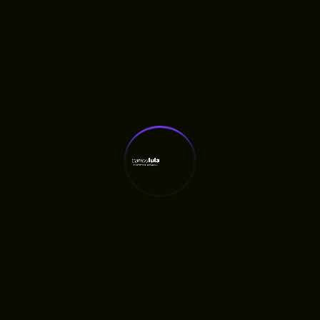
Mangabeiras.
VAMOS
TRABALHAR
JUNTOS
Para entrar em contato por e-mail, clique no botão
"FALE COM CARLOS LULA", preencha o assunto, com
as opções: · Contribuição para o Portal: atualização de