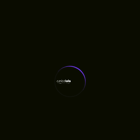
A reivindicação foi reforçada por lideranças
locais, que defendem a ampliação das obras
para atender áreas que permanecem sem
infraestrutura básica.
Após a vistoria, Carlos Lula afirmou que
continuará acompanhando a situação e
cobrando do Governo do Estado informações
sobre o cronograma e a execução das obras
anunciadas para a região.
“Quatro meses depois do lançamento, o que a
população encontra são placas indicando
obras que ainda não começaram. Quem mora
aqui não quer discurso nem propaganda. Quer
a rua pavimentada, quer poder sair de casa
com segurança e ter acesso aos serviços