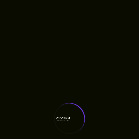
A iniciativa reúne mandato parlamentar,
câmara municipal e gestão municipal em torno
da ampliação da estrutura de atendimento às
pessoas com deficiência em Humberto de
Campos.
Deputado Carlos Lula e vereador Aarão Neto no terreno
onde será a nova sede da APAE
TAGS ::
APAE
Carlos Lula
Deputado Estadual
Educação