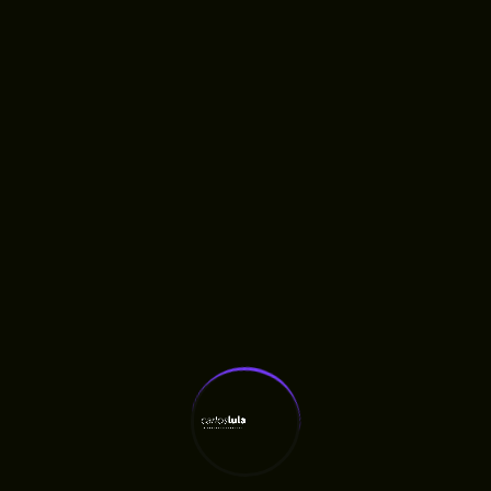
Kellen Cristina De Jesus Rangel
Bom projeto né tomara q continue
REPLY
REPLY
Deixe Aqui Seu Comentário
O seu endereço de e-mail não será publicado.
Campos obrigatórios são marcados com
*