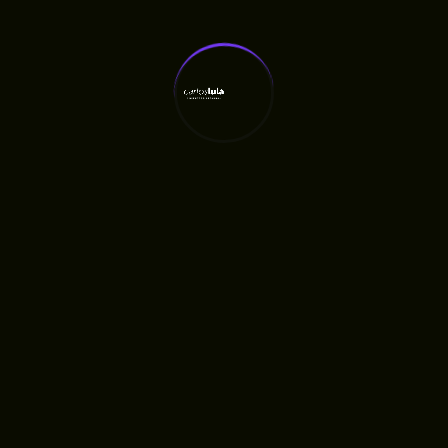
COMPARTILHE:
Deixe Aqui Seu Comentário
O seu endereço de e-mail não será publicado.
Campos obrigatórios são marcados com
*