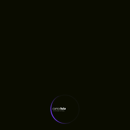
SAIBA MAIS
SAIBA MAIS
março 28, 2025
Nenhum comentário
Carlos Lula defende indenização
para filhos separados dos pais
por causa da hanseníase
SAIBA MAIS
SAIBA MAIS
março 27, 2025
Nenhum comentário