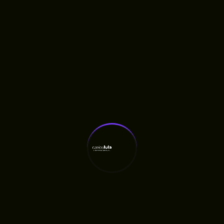
Humberto De Campos
RAMA Escolhe Carlos Lula Para Construir
Agenda Agroecológica No Maranhão
Fiscalização Aponta Quatro Meses De Atraso
Em Obra Anunciada Pelo Governo
Quatro Meses Após Inauguração, Oficina
Ortopédica Do Maranhão Ainda Não Entrega
Próteses E Gera Fila De Espera, Denuncia
Carlos Lula
Carlos Lula Denuncia Atraso De Salários E
Cobra Respeito A Profissionais Da Saúde