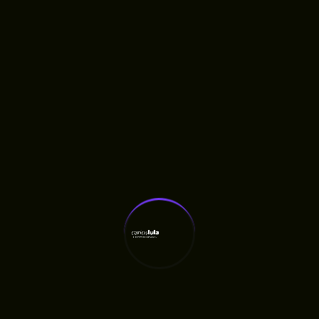
Últimas Notícias
Carlos Lula Destina R$ 100 Mil À APAE De
Humberto De Campos
RAMA Escolhe Carlos Lula Para Construir
Agenda Agroecológica No Maranhão
Fiscalização Aponta Quatro Meses De Atraso
Em Obra Anunciada Pelo Governo
Quatro Meses Após Inauguração, Oficina
Ortopédica Do Maranhão Ainda Não Entrega
Próteses E Gera Fila De Espera, Denuncia
Carlos Lula
Carlos Lula Denuncia Atraso De Salários E
Cobra Respeito A Profissionais Da Saúde