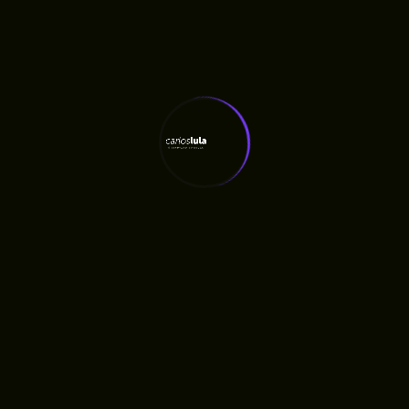
Fila De Espera, Denuncia Carlos Lula
Carlos Lula Denuncia Atraso De Salários E Cobra
Respeito A Profissionais Da Saúde
Comentários
Kellen Cristina de jesus rangel
em
Veja os sorteados
no CNH SOCIAL no Maranhão
Edna Martins Silva
em
Veja os sorteados no CNH
SOCIAL no Maranhão