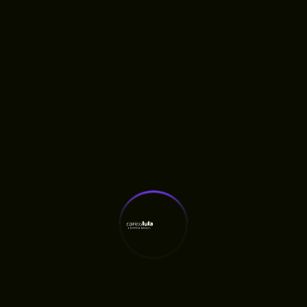
Últimas Notícias
Carlos Lula Destina R$ 100 Mil À APAE De
Humberto De Campos
RAMA Escolhe Carlos Lula Para Construir
Agenda Agroecológica No Maranhão
Fiscalização Aponta Quatro Meses De Atraso
Em Obra Anunciada Pelo Governo
Quatro Meses Após Inauguração, Oficina
Ortopédica Do Maranhão Ainda Não Entrega
Próteses E Gera Fila De Espera, Denuncia
Carlos Lula
Carlos Lula Denuncia Atraso De Salários E
Cobra Respeito A Profissionais Da Saúde