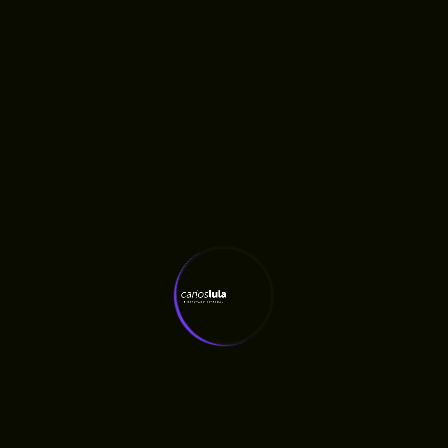
Humberto De Campos
RAMA Escolhe Carlos Lula Para Construir
Agenda Agroecológica No Maranhão
Fiscalização Aponta Quatro Meses De Atraso
Em Obra Anunciada Pelo Governo
Quatro Meses Após Inauguração, Oficina
Ortopédica Do Maranhão Ainda Não Entrega
Próteses E Gera Fila De Espera, Denuncia
Carlos Lula
Carlos Lula Denuncia Atraso De Salários E
Cobra Respeito A Profissionais Da Saúde