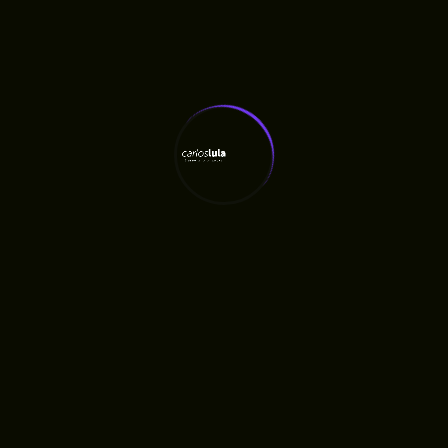
Últimas Notícias
Carlos Lula Destina R$ 100 Mil À APAE De
Humberto De Campos
RAMA Escolhe Carlos Lula Para Construir
Agenda Agroecológica No Maranhão
Fiscalização Aponta Quatro Meses De Atraso
Em Obra Anunciada Pelo Governo
Quatro Meses Após Inauguração, Oficina
Ortopédica Do Maranhão Ainda Não Entrega
Próteses E Gera Fila De Espera, Denuncia