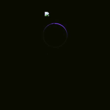
Carlos Lula Denuncia Atraso De Salários E Cobra
Respeito A Profissionais Da Saúde
Comentários
Kellen Cristina de jesus rangel
em
Veja os sorteados
no CNH SOCIAL no Maranhão
Edna Martins Silva
em
Veja os sorteados no CNH
SOCIAL no Maranhão