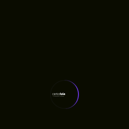
Últimas Notícias
Carlos Lula Destina R$ 100 Mil À APAE De
Humberto De Campos
RAMA Escolhe Carlos Lula Para Construir
Agenda Agroecológica No Maranhão
Fiscalização Aponta Quatro Meses De Atraso
Em Obra Anunciada Pelo Governo
Quatro Meses Após Inauguração, Oficina
Ortopédica Do Maranhão Ainda Não Entrega
Próteses E Gera Fila De Espera, Denuncia
Carlos Lula
Carlos Lula Denuncia Atraso De Salários E
Cobra Respeito A Profissionais Da Saúde