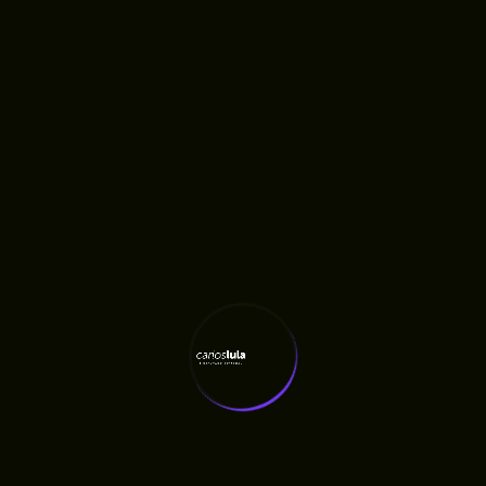
Últimas Notícias
Carlos Lula Destina R$ 100 Mil À APAE De
Humberto De Campos
RAMA Escolhe Carlos Lula Para Construir
Agenda Agroecológica No Maranhão
Fiscalização Aponta Quatro Meses De Atraso
Em Obra Anunciada Pelo Governo
Quatro Meses Após Inauguração, Oficina
Ortopédica Do Maranhão Ainda Não Entrega
Próteses E Gera Fila De Espera, Denuncia
Carlos Lula
Carlos Lula Denuncia Atraso De Salários E
Cobra Respeito A Profissionais Da Saúde